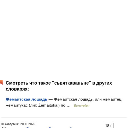
Смотреть что такое "сьвяткаваньне" в других
словарях:
Жемайтская лошадь
— Жемáйтская лошадь, или жемáйтец,
жемáйтукас (лит. Žemaitukai) по …
Википедия
© Академик, 2000-2026
18+