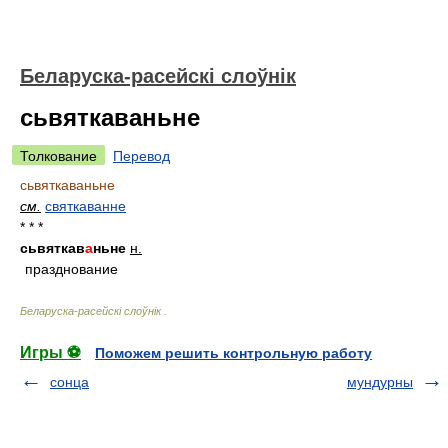
Беларуска-расейскі слоўнік
сьвяткаваньне
Толкование
Перевод
сьвяткаваньне
см.
святкаванне
* * *
сьвяткав
а
ньне
н.
празднование
Беларуска-расейскі слоўнік
.
Игры ⚽
Поможем решить контрольную работу
сонца
мундурны